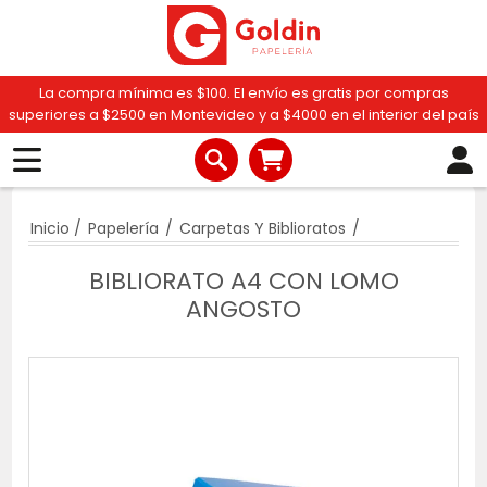
La compra mínima es $100. El envío es gratis por compras
superiores a $2500 en Montevideo y a $4000 en el interior del país
Inicio
/
Papelería
/
Carpetas Y Biblioratos
/
BIBLIORATO A4 CON LOMO
ANGOSTO