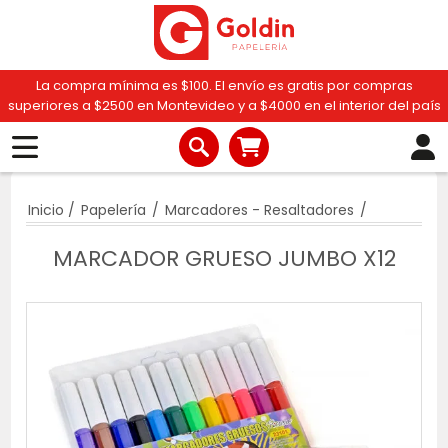
La compra mínima es $100. El envío es gratis por compras
superiores a $2500 en Montevideo y a $4000 en el interior del país
Inicio
/
Papelería
/
Marcadores - Resaltadores
/
MARCADOR GRUESO JUMBO X12