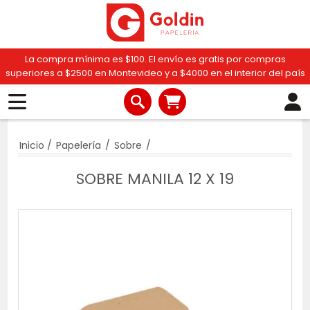
La compra mínima es $100. El envío es gratis por compras
superiores a $2500 en Montevideo y a $4000 en el interior del país
Inicio
/
Papelería
/
Sobre
/
SOBRE MANILA 12 X 19