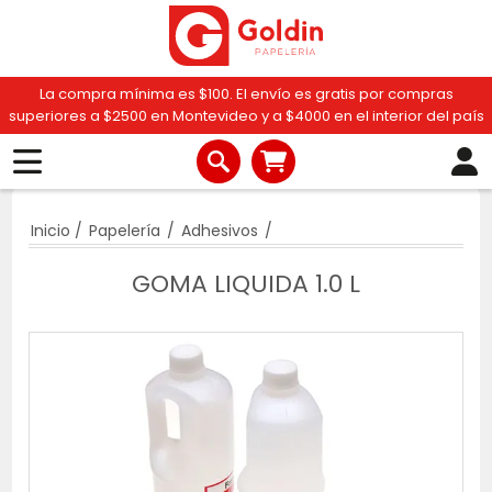
La compra mínima es $100. El envío es gratis por compras
superiores a $2500 en Montevideo y a $4000 en el interior del país
Inicio
/
Papelería
/
Adhesivos
/
GOMA LIQUIDA 1.0 L