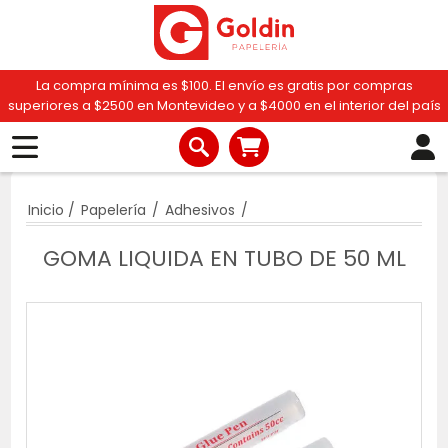
La compra mínima es $100. El envío es gratis por compras
superiores a $2500 en Montevideo y a $4000 en el interior del país
Inicio
/
Papelería
/
Adhesivos
/
GOMA LIQUIDA EN TUBO DE 50 ML