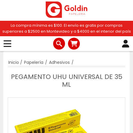
La compra mínima es $100. El envío es gratis por compras
superiores a $2500 en Montevideo y a $4000 en el interior del país
Inicio
/
Papelería
/
Adhesivos
/
PEGAMENTO UHU UNIVERSAL DE 35
ML