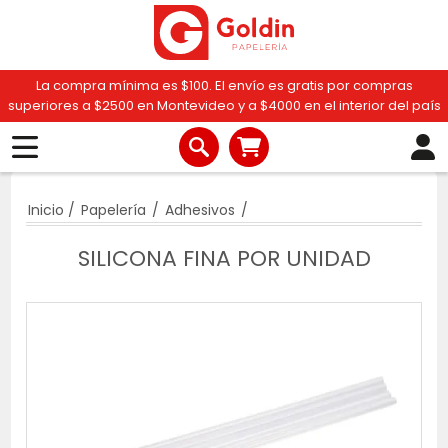
La compra mínima es $100. El envío es gratis por compras
superiores a $2500 en Montevideo y a $4000 en el interior del país
Inicio
/
Papelería
/
Adhesivos
/
SILICONA FINA POR UNIDAD