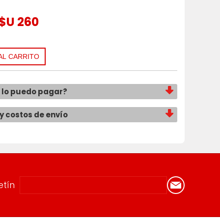
$U 260
lo puedo pagar?
y costos de envío
etín