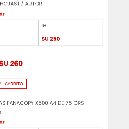
 HOJAS) / AUTOR
or
6+
$U 250
$U 260
AS FANACOPY X500 A4 DE 75 GRS
S
or