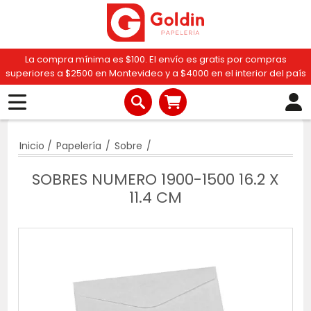
La compra mínima es $100. El envío es gratis por compras
superiores a $2500 en Montevideo y a $4000 en el interior del país
Inicio
/
Papelería
/
Sobre
/
SOBRES NUMERO 1900-1500 16.2 X
11.4 CM