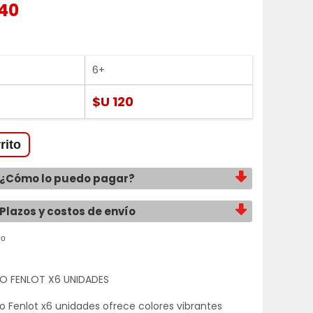
140
6+
$U 120
¿Cómo lo puedo pagar?
Plazos y costos de envío
UO FENLOT X6 UNIDADES
uo Fenlot x6 unidades ofrece colores vibrantes