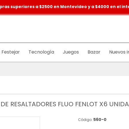
pras superiores a $2500 en Montevideo y a $4000 en el inte
 Festejar
Tecnología
Juegos
Bazar
Nuevos i
 DE RESALTADORES FLUO FENLOT X6 UNID
560-0
Código: