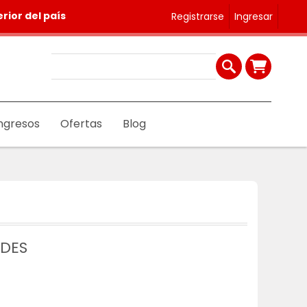
rior del país
Registrarse
Ingresar
ngresos
Ofertas
Blog
ADES