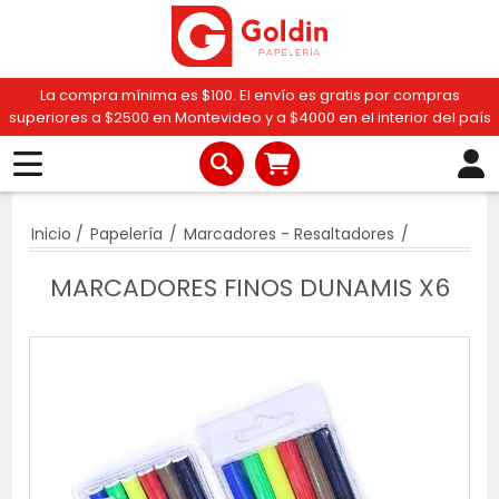
La compra mínima es $100. El envío es gratis por compras
superiores a $2500 en Montevideo y a $4000 en el interior del país
Inicio
/
Papelería
/
Marcadores - Resaltadores
/
MARCADORES FINOS DUNAMIS X6