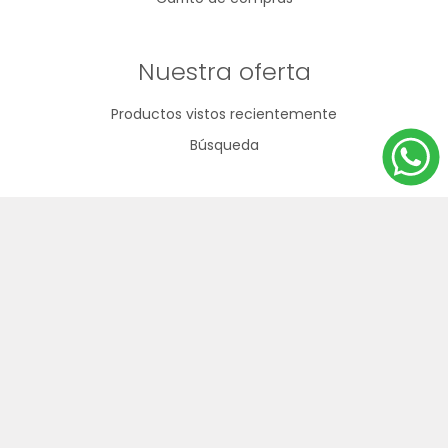
Nuestra oferta
Productos vistos recientemente
Búsqueda
092 796 530
2200 6835
info@goldin.com.uy
Arenal Grande 2423
Lunes a viernes de 9 a 17:30hs / Sábados de 9 a 13hs