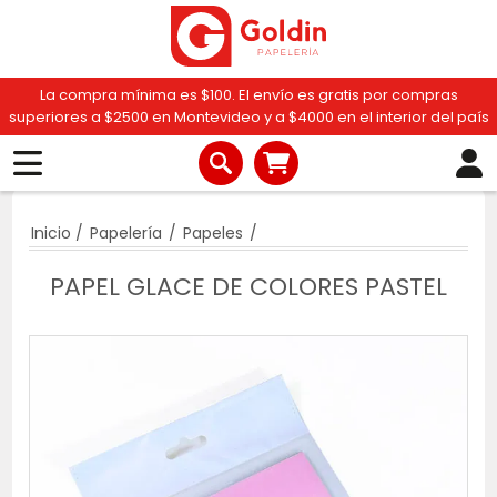
La compra mínima es $100. El envío es gratis por compras
superiores a $2500 en Montevideo y a $4000 en el interior del país
Inicio
/
Papelería
/
Papeles
/
PAPEL GLACE DE COLORES PASTEL