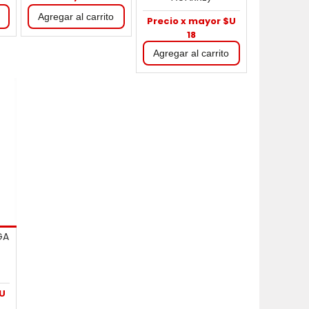
Precio x mayor $U
18
GA
$U