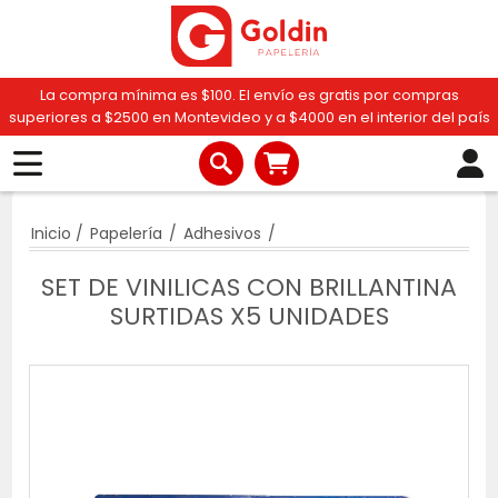
La compra mínima es $100. El envío es gratis por compras
superiores a $2500 en Montevideo y a $4000 en el interior del país
Inicio
/
Papelería
/
Adhesivos
/
SET DE VINILICAS CON BRILLANTINA
SURTIDAS X5 UNIDADES