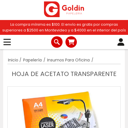
La compra mínima es $100. El envío es gratis por compras
superiores a $2500 en Montevideo y a $4000 en el interior del país
Inicio
/
Papelería
/
Insumos Para Oficina
/
HOJA DE ACETATO TRANSPARENTE