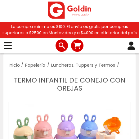
La compra mínima es $100. El envío es gratis por compras
superiores a $2500 en Montevideo y a $4000 en el interior del país
Inicio
/
Papelería
/
Luncheras, Tuppers y Termos
/
TERMO INFANTIL DE CONEJO CON
OREJAS