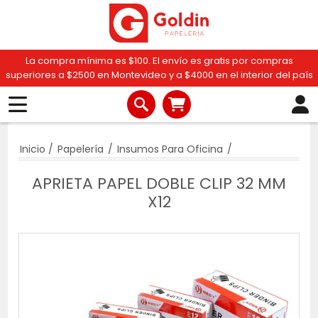
La compra mínima es $100. El envío es gratis por compras
superiores a $2500 en Montevideo y a $4000 en el interior del país
Inicio
/
Papelería
/
Insumos Para Oficina
/
APRIETA PAPEL DOBLE CLIP 32 MM
X12