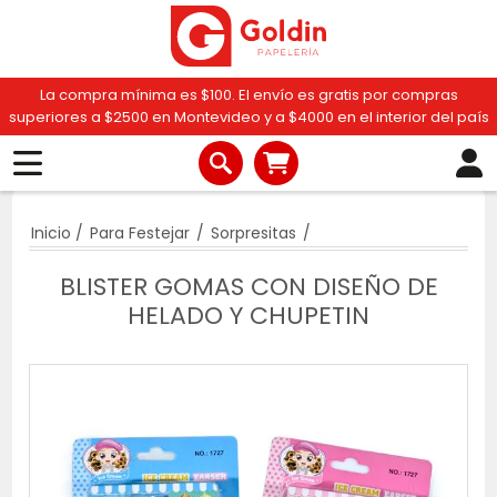
La compra mínima es $100. El envío es gratis por compras
superiores a $2500 en Montevideo y a $4000 en el interior del país
Inicio
/
Para Festejar
/
Sorpresitas
/
BLISTER GOMAS CON DISEÑO DE
HELADO Y CHUPETIN