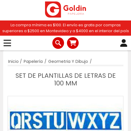
La compra mínima es $100. El envío es gratis por compras
superiores a $2500 en Montevideo y a $4000 en el interior del país
Inicio
/
Papelería
/
Geometria Y Dibujo
/
SET DE PLANTILLAS DE LETRAS DE
100 MM