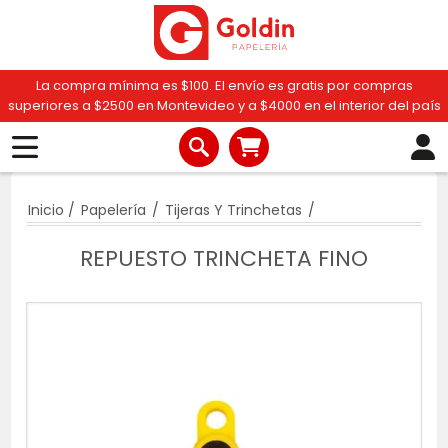
La compra mínima es $100. El envío es gratis por compras
superiores a $2500 en Montevideo y a $4000 en el interior del país
Inicio
/
Papelería
/
Tijeras Y Trinchetas
/
REPUESTO TRINCHETA FINO