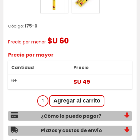
175-0
Código:
$U 60
Precio por menor
Precio por mayor
Cantidad
Precio
6+
$U 49
¿Cómo lo puedo pagar?
Plazos y costos de envío