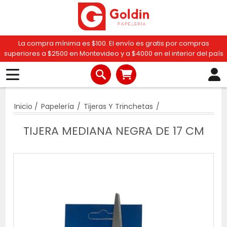
La compra mínima es $100. El envío es gratis por compras
superiores a $2500 en Montevideo y a $4000 en el interior del país
Inicio
/
Papelería
/
Tijeras Y Trinchetas
/
TIJERA MEDIANA NEGRA DE 17 CM