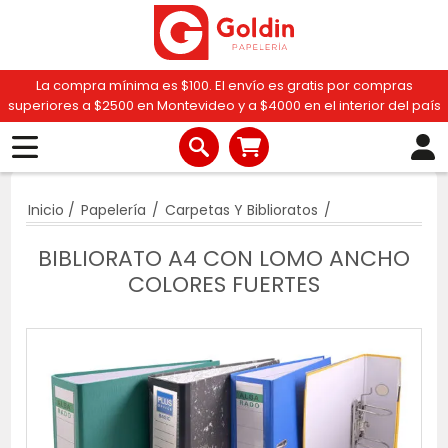
La compra mínima es $100. El envío es gratis por compras
superiores a $2500 en Montevideo y a $4000 en el interior del país
Inicio
/
Papelería
/
Carpetas Y Biblioratos
/
BIBLIORATO A4 CON LOMO ANCHO
COLORES FUERTES