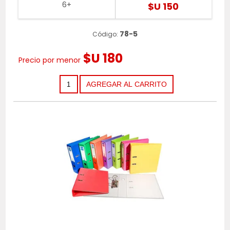
6+
$U 150
78-5
Código:
$U 180
Precio por menor