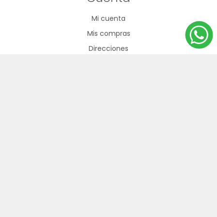
Mi cuenta
Mis compras
Direcciones
Carrito de compras
Nuestra oferta
Productos vistos recientemente
Búsqueda
092 796 530
2200 6835
info@goldin.com.uy