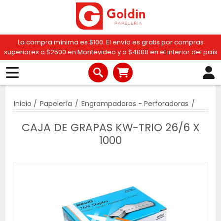
La compra mínima es $100. El envío es gratis por compras
superiores a $2500 en Montevideo y a $4000 en el interior del país
Inicio
/
Papelería
/
Engrampadoras - Perforadoras
/
CAJA DE GRAPAS KW-TRIO 26/6 X
1000