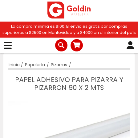
La compra mínima es $100. El envío es gratis por compras
superiores a $2500 en Montevideo y a $4000 en el interior del país
Inicio
/
Papelería
/
Pizarras
/
PAPEL ADHESIVO PARA PIZARRA Y
PIZARRON 90 X 2 MTS