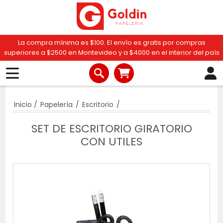
La compra mínima es $100. El envío es gratis por compras
superiores a $2500 en Montevideo y a $4000 en el interior del país
Inicio
/
Papelería
/
Escritorio
/
SET DE ESCRITORIO GIRATORIO
CON UTILES